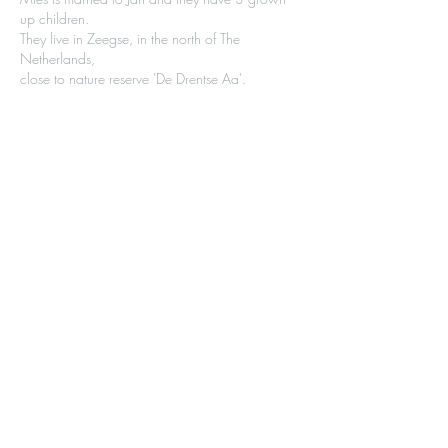
up children.
They live in Zeegse, in the north of The
Netherlands,
close to nature reserve 'De Drentse Aa'.
In 2015 is er een auteursfolder gemaakt
over Mies.
Je kunt de folder
hier
downloaden.
© Mies van Hout