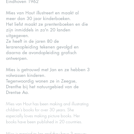
Eindhoven 1962
Mies van Hout illustreert en maakt al
meer dan 30 jaar kinderboeken.
Het liefst maakt ze prentenboeken en die
zijn inmiddels in zo'n 20 landen
uitgegeven.
Ze heeft in de jaren 80 de
lerarenopleiding tekenen gevolgd en
daarna de avondopleiding grafisch
ontwerpen.
Mies is getrouwd met Jan en ze hebben 3
volwassen kinderen.
Tegenwoordig wonen ze in Zeegse,
Drenthe bij het natuurgebied van de
Drentse Aa.
Mies van Hout has been making and illustrating
children’s books for over 30 years. She
especially loves making picture books. Her
books have been published in 20 countries.
Mies is married to Jan and they have 3 grown-