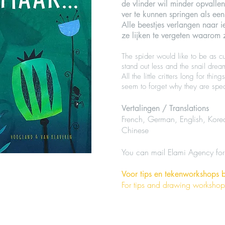
de vlinder wil minder opvalle
ver te kunnen springen als een
Alle beestjes verlangen naar 
ze lijken te vergeten waarom z
The spider would like to be as cu
stand out less and the snail drea
All the little critters long for thin
seem to forget why they are spec
Vertalingen / Translations
French, German, English, Kore
Chinese
You can mail Elami Agency for 
Voor tips en tekenworkshops b
For tips and drawing workshops