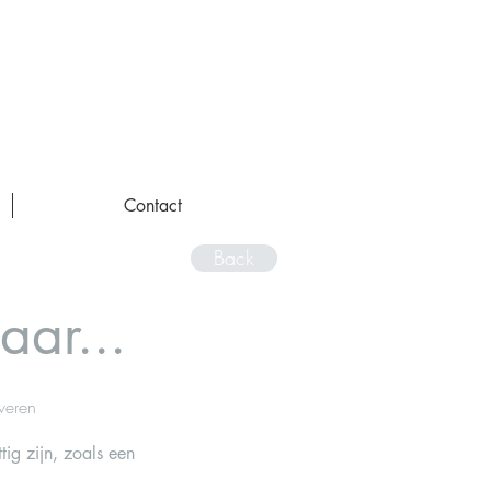
Contact
Back
aar...
veren
tig zijn, zoals een