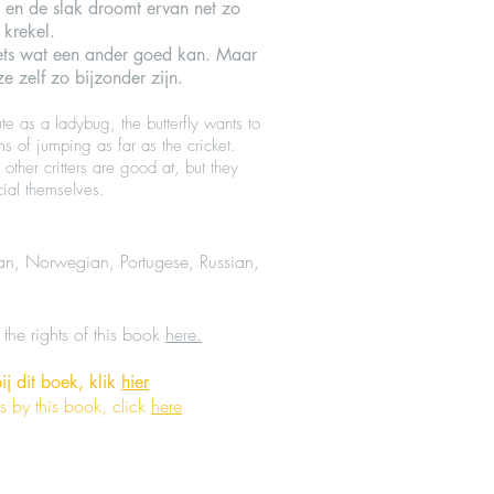
n en de slak droomt ervan net zo
 krekel.
iets wat een ander goed kan. Maar
e zelf zo bijzonder zijn.
te as a ladybug, the butterfly wants to
ms of jumping as far as the cricket.
gs other critters are good at, but they
ial themselves.
an, Norwegian, Portugese, Russian,
the rights of this book
here.
ij dit boek, klik
hier
 by this book, click
here