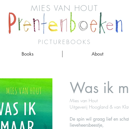
MIES VAN HOUT
PICTUREBOOKS
Books
About
Was ik m
Mies van Hout
Uitgeverij Hoogland & van Kla
De spin wil graag lief en schat
lieveheersbeestje,