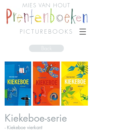
MIES VAN HOUT
PICTUREBOOKS
Back
Kiekeboe-serie
- Kiekeboe vierkant