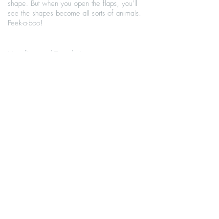
shape. But when you open the flaps, you’ll
see the shapes become all sorts of animals.
Peek-a-boo!
Vertalingen / Translations
German
© Mies van Hout