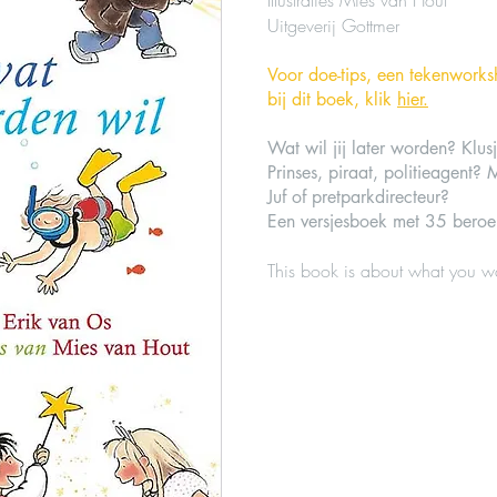
Illustraties Mies van Hout
Uitgeverij Gottmer
Voor doe-tips, een tekenworks
bij dit boek,
klik
hier.
Wat wil jij later worden? Klus
Prinses, piraat, politieagent?
Juf of pretparkdirecteur?
Een versjesboek met 35 beroep
This book is about what you w