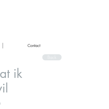
Contact
Back
at ik
il
t