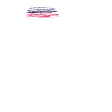
Tipps auf Deutsch
© Mies van Hout