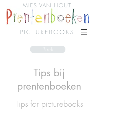
MIES VAN HOUT
PICTUREBOOKS
Back
Tips bij
prentenboeken
Tips for picturebooks