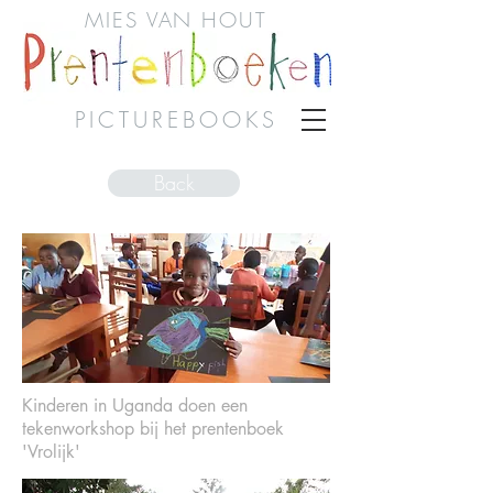
MIES VAN HOUT
PICTUREBOOKS
Back
Kinderen in Uganda doen een
tekenworkshop bij het prentenboek
'Vrolijk'