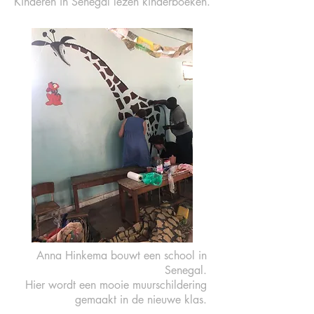
Kinderen in Senegal lezen kinderboeken.
Anna Hinkema bouwt een school in
Senegal.
Hier wordt een mooie muurschildering
gemaakt in de nieuwe klas.