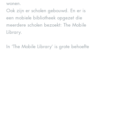
wonen.
Ook zijn er scholen gebouwd. En er is
een mobiele bibliotheek opgezet die
meerdere scholen bezoekt: The Mobile
Library.
In ‘The Mobile Library’ is grote behoefte
aan kinderboeken.
Gezocht wordt naar kinderboeken in het
Engels, of prentenboeken zonder tekst.
Meer informatie over het prachtige werk
van Grannies 2 grannies Friesland kun je
vinden op hun
website
.
De dames van Grannies 2 Grannies gaan
zelf regelmatig naar Uganda toe. Dit
doen ze op eigen kosten. De opbrengst
van hun acties gaat 100% naar het PEFO
project.