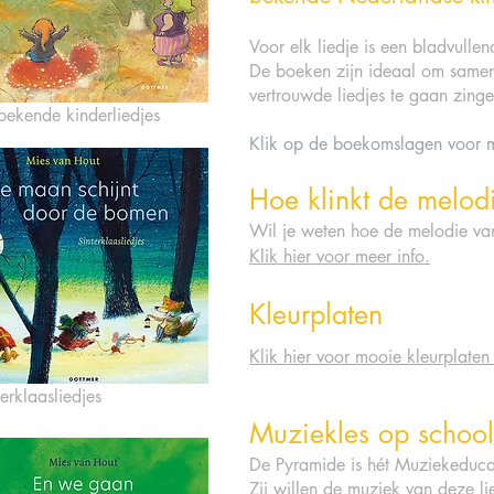
Voor elk liedje is een bladvullen
De boeken zijn ideaal om same
vertrouwde liedjes te gaan zinge
bekende kinderliedjes
Klik op de boekomslagen voor m
Hoe klinkt de melod
Wil je weten hoe de melodie van 
Klik hier voor meer info.
Kleurplaten
Klik hier voor mooie kleurplaten
terklaasliedjes
Muziekles op school
​De P
yramide is hét Muziekeduca
Zij willen de muziek van deze l