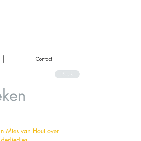
Contact
Back
eken
van Mies van Hout over
derliedjes.