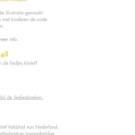
de illustratie gemaakt.
n met kinderen de oude
n.
eer info.
ie?
de liedjes klinkt?
 bij de liedjesboeken.
tief Vakblad van Nederland.
iedjesboeken toegankelijker