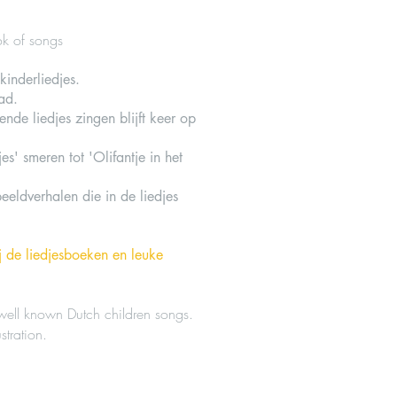
ok of songs
kinderliedjes.
ead.
de liedjes zingen blijft keer op
s' smeren tot 'Olifantje in het
eeldverhalen die in de liedjes
j de liedjesboeken en leuke
well known Dutch children songs.
stration.