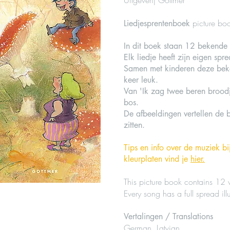
Uitgeverij Gottmer
picture bo
Liedjesprentenboek
In dit boek staan 12 bekende 
Elk liedje heeft zijn eigen spr
Samen met kinderen deze beken
keer leuk.
Van 'Ik zag twee beren broodje
bos.
De afbeeldingen vertellen de b
zitten.
Tips en info over de muziek bi
kleurplaten vind je
hier.
This picture book contains 12 
Every song has a full spread illu
Vertalingen / Translations
German, Latvian