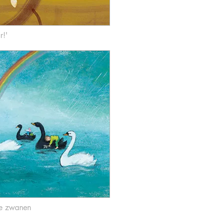
r!'
te zwanen