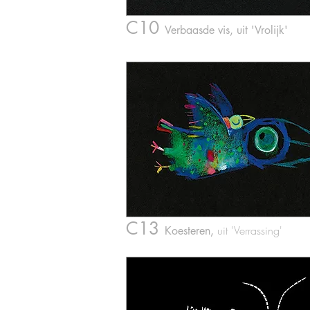
C10
Verbaa
sde vis
,
uit 'Vrolijk'
C1
3
uit
'Verrassing'
Koeste
ren,