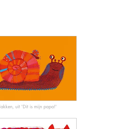
lakken,
uit 'Dit is
mijn papa!'