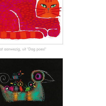
at aanwezig
,
uit 'Dag poes!'