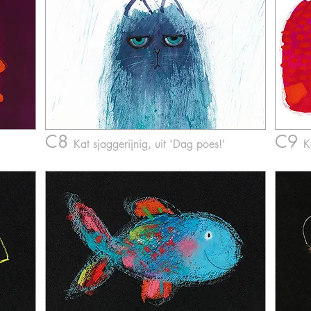
C8
C9
Kat sjaggerijnig
,
uit 'Dag poes!'
K