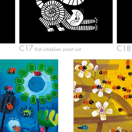
C17
C18
Kat
uitrekk
en zwart wit