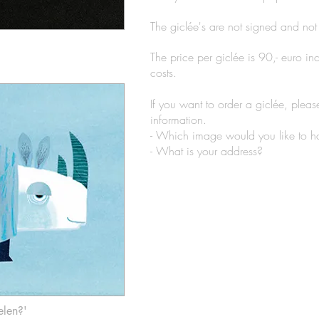
The giclée's are not signed and not 
The price per giclée is 90,- euro i
costs. ​
If you want to order a giclée, ple
information.
- Which image would you like to h
- What is your address? ​
elen?'