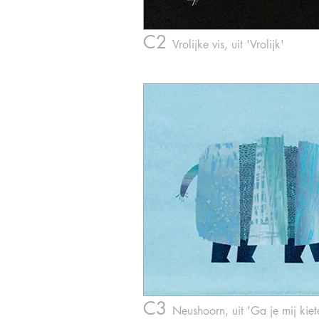
C2
Vrolijk
e vis, uit 'Vrolijk'
C3
Neus
hoorn, uit 'Ga je mij kiet