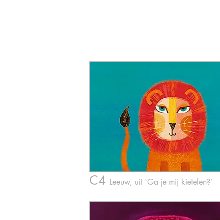
C4
Leeuw, uit 'Ga
je mij kietelen?'