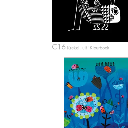
C16
Krekel
, ui
t 'Kleurboek'