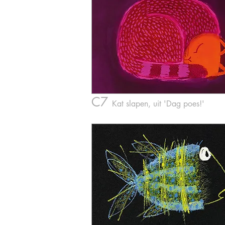
C7
Kat slapen,
uit '
Dag poes!'