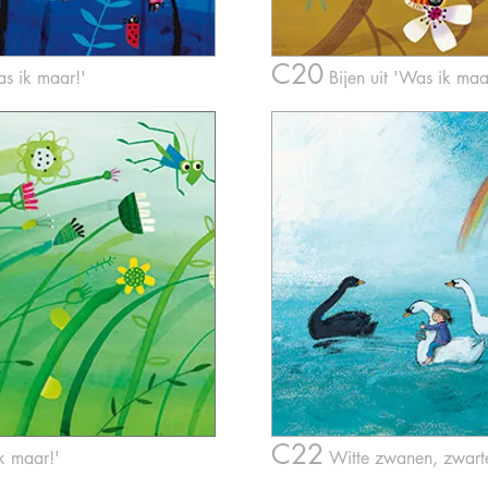
C20
as ik maar!'
Bijen
u
it 'Was ik maa
C22
k maar!'
W
itte zwanen, zwar