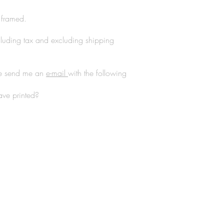
framed. ​
ncluding tax and excluding shipping
ase send me an
e-mail
with the following
ave printed?