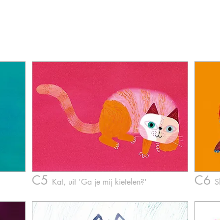
C5
C6
Kat,
u
it 'Ga je mij kietelen?'
S