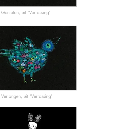
Genieten, uit 'Verrassing'
Ver
langen, uit 'Verrassing'