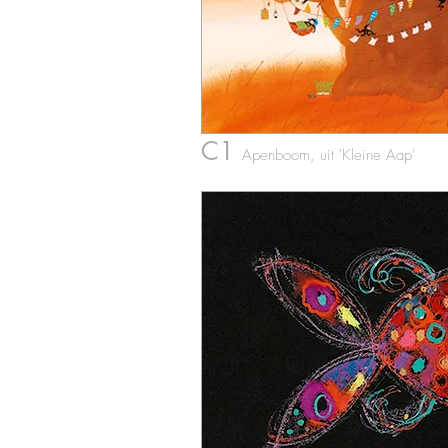
C1
Apenboom
, uit 'Kleine Aap'