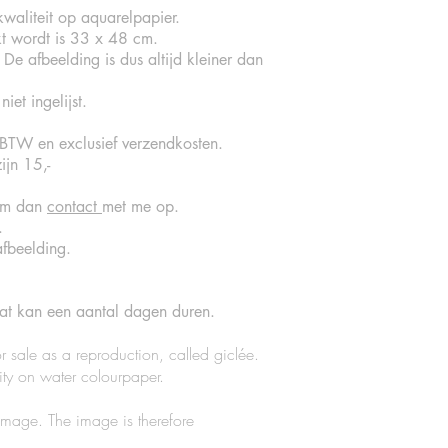
kwaliteit op aquarelpapier.
t wordt is 33 x 48 cm.
De afbeelding is dus altijd kleiner dan
iet ingelijst.
ef BTW en exclusief verzendkosten.
jn 15,-
eem dan
contact
met me op.
.
fbeelding.
dat kan een aantal dagen duren.
r sale as a reproduction, called giclée.
lity on water colourpaper.
image. The image is therefore