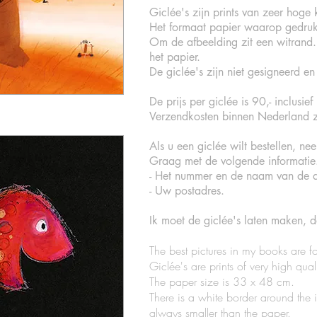
Giclée's zijn prints van zeer hoge 
Het formaat papier waarop gedruk
Om de afbeelding zit een witrand. 
het papier.
De giclée's zijn niet gesigneerd en n
De prijs per giclée is 90,- inclusi
Verzendkosten binnen Nederland zi
Als u een giclée wilt bestellen, n
Graag met de volgende informatie
- Het nummer en de naam van de a
- Uw postadres.
Ik moet de giclée's laten maken, 
The best pictures in my books are fo
Giclée's are prints of very high qua
The paper size is 33 x 48 cm.
There is a white border around the 
always smaller than the paper.