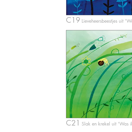
C19
Lieveheersbeestjes
uit 'W
C21
Slak en
krekel
uit 'Was i