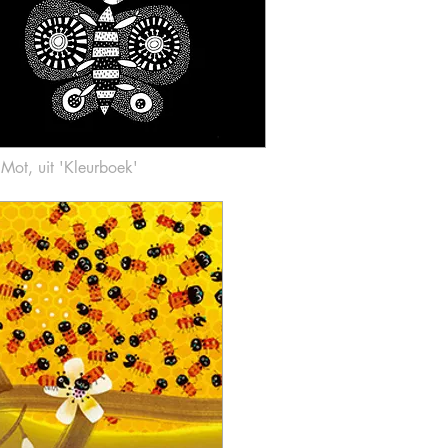
Mot
,
uit 'Kleurboek'