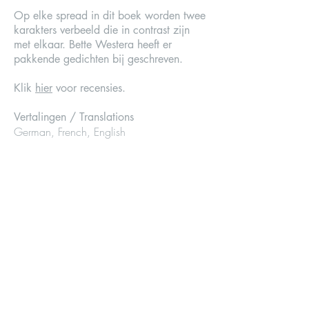
Op elke spread in dit boek worden twee
karakters verbeeld die in contrast zijn
met elkaar. Bette Westera heeft er
pakkende gedichten bij geschreven.
Klik
hier
voor recensies.
Vertalingen / Translations
German, French, English
Voor tips en tekenworkshops bij dit
boek, klik
hier
© Mies van Hout